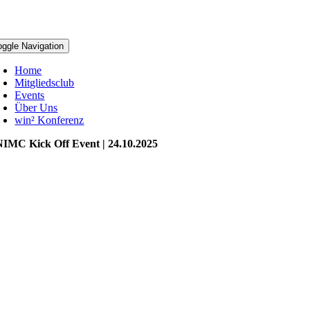
oggle Navigation
Home
Mitgliedsclub
Events
Über Uns
win² Konferenz
IMC Kick Off Event | 24.10.2025