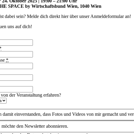
24. Oktober 2025 | 19:00 – 21:00 Uhr
HE SPACE by Wirtschaftsbund Wien, 1040 Wien
st dabei sein? Melde dich direkt hier über unser Anmeldeformular an!
uen uns auf dich!
*
sse
*
h
 von der Veranstaltung erfahren?
in damit einverstanden, dass Fotos und Videos von mir gemacht und ver
ch möchte den Newsletter abonnieren.