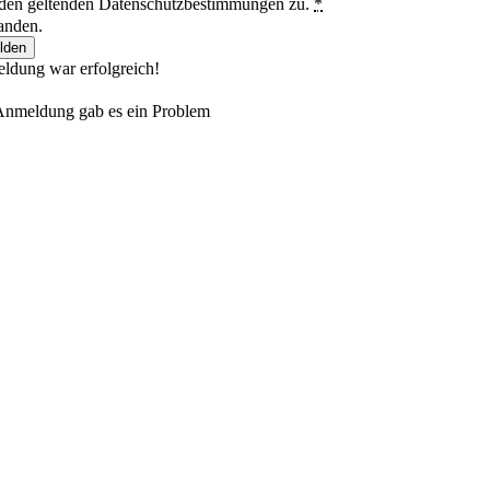
 den geltenden Datenschutzbestimmungen zu.
*
anden.
lden
ldung war erfolgreich!
 Anmeldung gab es ein Problem