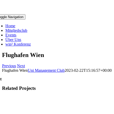
oggle Navigation
Home
Mitgliedsclub
Events
Über Uns
win² Konferenz
Flughafen Wien
Previous
Next
Flughafen Wien
Uni Management Club
2023-02-22T15:16:57+00:00
xt
Related Projects